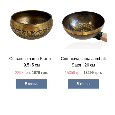
Співаюча чаша Prana –
Співаюча чаша Jambati
9.5×5 см
Satori, 26 см
2259
грн.
1979
грн.
15359
грн.
13299
грн.
В кошик
В кошик