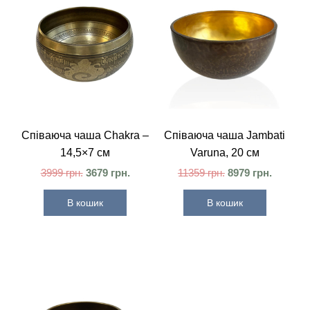
Співаюча чаша Chakra –
Співаюча чаша Jambati
14,5×7 см
Varuna, 20 см
3999
грн.
3679
грн.
11359
грн.
8979
грн.
В кошик
В кошик