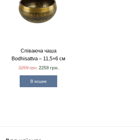
Співаюча чаша
Bodhisattva – 11,5×6 см
3259
грн.
2259
грн.
В кошик