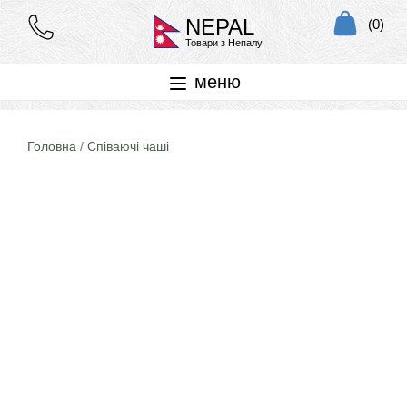
NEPAL
(0)
Товари з Непалу
меню
Головна
/
Співаючі чаші
8% знижка