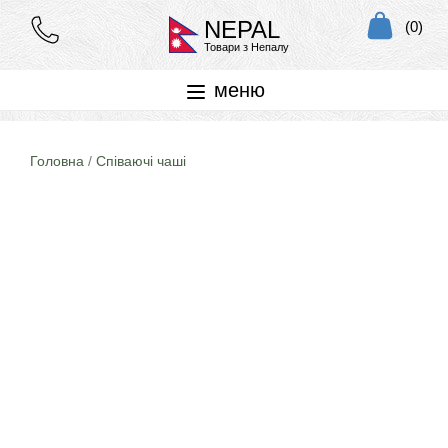
NEPAL
(0)
Товари з Непалу
меню
Головна
/
Співаючі чаші
25% знижка